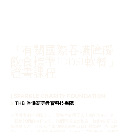
「有關國際吞嚥障礙
飲食標準IDDSI軟餐」
證書課程
| SPARKLE CHARITY FOUNDATION
x
|
THEi 香港高等教育科技學院
在照護食的推廣路上，「讓每位有需要人士都能安心進食」
一直是我們的核心理念。我們積極走進校園，從源頭培育更
多專業人才！今次我們來到香港高等教育科技學院（柴灣校