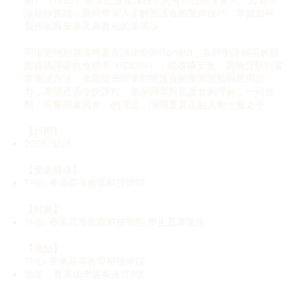
園）（THEi）舉辦照護食課程，共有16位同學參與。透過理
論結合實踐，讓同學深入了解照護食的製作技巧，掌握如何
製作出既安全又具賣相的菜式🥳
同場更特別邀請專業言語治療師Ronald，為同學詳細講解國
際吞嚥障礙飲食標準（IDDSI），從吞嚥安全、質地分類到實
際測試方法，全面提升同學對照護食的專業認知與應用能
力，希望透過今次課程，加深同學對照護食的理解，一同推
動「同餐同桌同食」的理念，讓關愛真正融入每一餐之中
【日期】
2026/3/28
【受惠機構】
THEi 香港高等教育科技學院
【對象】
THEi 香港高等教育科技學院 學生及畢業生
【地點】
THEi 香港高等教育科技學院
地址：香港柴灣盛泰道133號