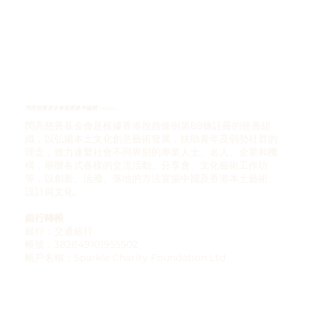
閃亮慈善基金會慈善參考編號 # 91/17623
閃亮慈善基金會是根據香港稅務條例第88條註冊的慈善組
織，以弘揚本土文化創意藝術發展，扶助青年及弱勢社群的
理念，致力連繫社會不同界別的專業人士、名人、企業和機
構，舉辦各式各樣的交流活動、分享會、文化藝術工作坊
等，以創新、活潑、落地的方法宣揚中國及香港本土藝術、
設計與文化。
銀行轉帳
銀行：交通銀行
帳號：382849101955502
帳戶名稱：Sparkle Charity Foundation Ltd